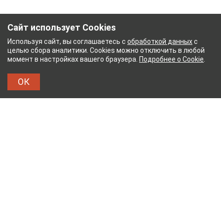
Сайт использует Cookies
Используя сайт, вы соглашаетесь с
обработкой данных
с
целью сбора аналитики. Cookies можно отключить в любой
момент в настройках вашего браузера.
Подробнее о Cookie
.
ОК
БУМАЖНЫЙ КОМБИНАТ
ТЕЙКОВСКИЙ ХЛОПЧАТ
ТХБК
Тейковский хлопчатобумажный комбинат – современное
текстильное предприятие России полного
производственного цикла, оснащенное новейшим