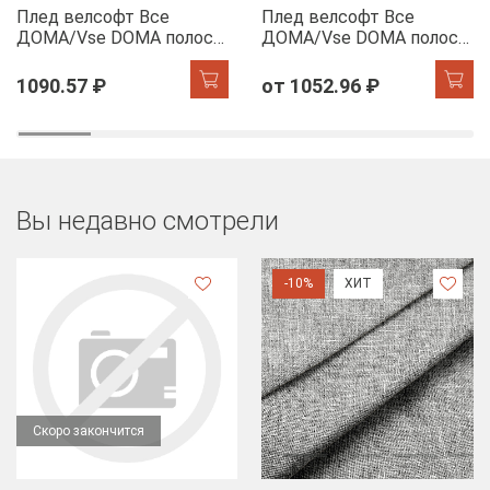
Плед велсофт Все
Плед велсофт Все
ДOMA/Vse DOMA полоса
ДOMA/Vse DOMA полоса
1 см., цвет молочный,
1 см., цвет шиншилла,
ролик
ролик
1090.57 ₽
от 1052.96 ₽
Вы недавно смотрели
-10%
ХИТ
Скоро закончится