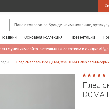
Св
Новинки
Основная коллекция
Презентации
Пр
сем функциям сайта, актуальным остаткам и скидкам!
🚀
Пледы
Плед смесовой Все ДОМА/Vse DOMA Helen белый/серы
Плед с
DOMA H