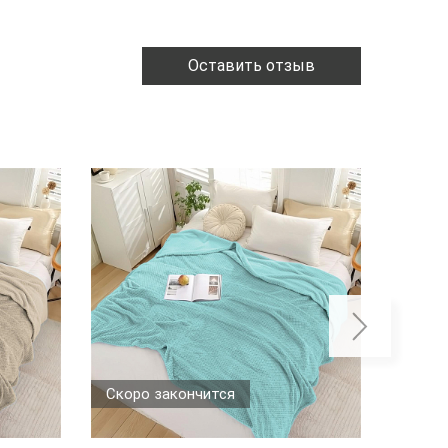
Оставить отзыв
Скоро закончится
Скоро