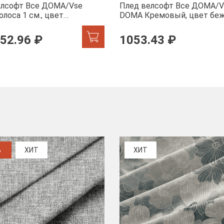
елсофт Все ДOMA/Vse
Плед велсофт Все ДOMA/V
лоса 1 см., цвет
DOMA Кремовый, цвет бе
а, ролик
пиноли ролик
52.96 ₽
1053.43 ₽
%
ХИТ
ХИТ