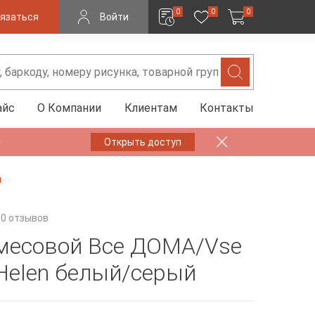
0
0
0
язаться
Войти
айс
О Компании
Клиентам
Контакты
✨
Открыть доступ
й
0 отзывов
месовой Все ДОМА/Vse
elen белый/серый