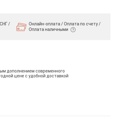
СНГ /
Онлайн-оплата / Оплата по счету /
Оплата наличными
чным дополнением современного
годной цене с удобной доставкой