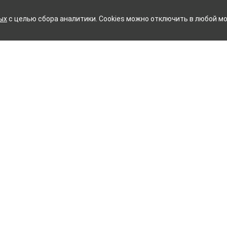
ых
с целью сбора аналитики. Cookies можно отключить в любой мо
ИЙ ХЛОПЧАТОБУМАЖНЫЙ К
Контакты
ное белье
Тейково
ий текстиль
8 (800) 350-99-33
ый текстиль
Иваново
+7 (4932) 48-27-91
и
айта