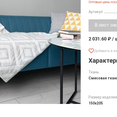
Оптовые цены посл
Артикул:
2 031.60 ₽ /
Характер
Ткань:
Смесовая ткан
Размер изделия
150х205