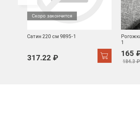
Скоро закончится
Сатин 220 см 9895-1
Рогожка
1
165 
317.22 ₽
184.3 ₽