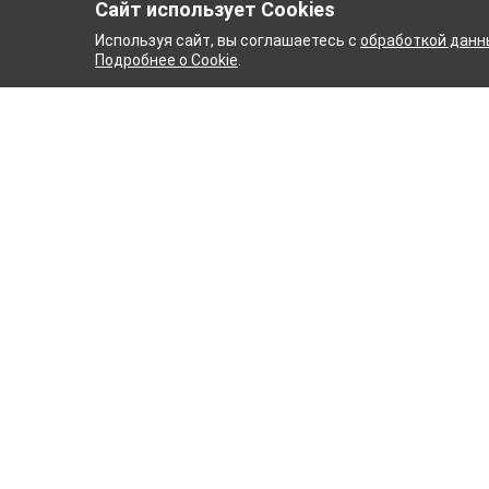
Сайт использует Cookies
Используя сайт, вы соглашаетесь с
обработкой данн
Подробнее о Cookie
.
ЫЙ КОМБИНАТ
ТЕЙКОВСК
ТХБК
Ткани
Постель
Домашн
Кухонн
Тейковский хлопчатобумажный
Пряжа
комбинат – современное текстильное
предприятие России полного
WENGE
производственного цикла, оснащенное
Акции
новейшим оборудованием.
Новинк
Карта с