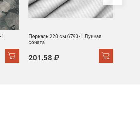
-1
Перкаль 220 см 6793-1 Лунная
Муслин
соната
103 
201.58 ₽
171.44