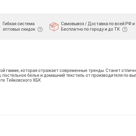
Гибкая система
Самовывоз / Доставка по всей РФ и 
оптовых скидок
Бесплатно по городу и до ТК
вой гамме, которая отражает современные тренды. Станет отли
и, постельное белье и домашний текстиль от производителя по вы
йте Тейковского ХБК