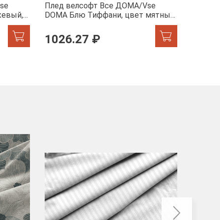
se
Плед велсофт Все ДOMA/Vse
Плед в
жевый,
DOMA Блю Тиффани, цвет мятный,
DOMA пи
пиноли ролик
ролик
1026.27 ₽
от 8
-40