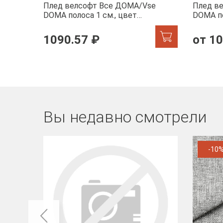
Плед велсофт Все ДOMA/Vse
Плед в
DOMA полоса 1 см., цвет
DOMA по
молочный, ролик
шиншилл
1090.57 ₽
от 10
Вы недавно смотрели
-10