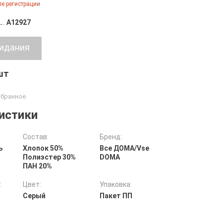
е регистрации
A12927
 шт
истики
Состав:
Бренд:
ь
Хлопок 50%
Все ДOMA/Vse
Полиэстер 30%
DOMA
ПАН 20%
:
Цвет:
Упаковка:
Серый
Пакет ПП