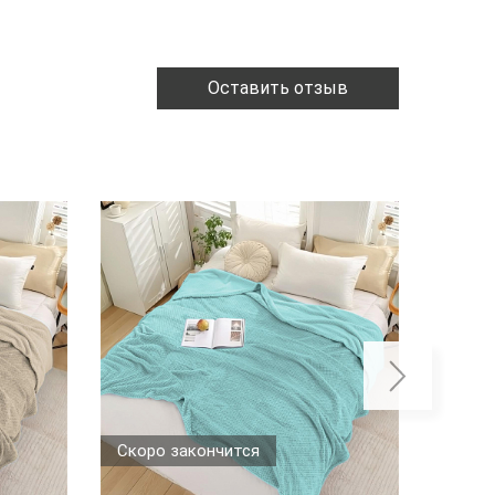
Оставить отзыв
Скоро закончится
Скоро