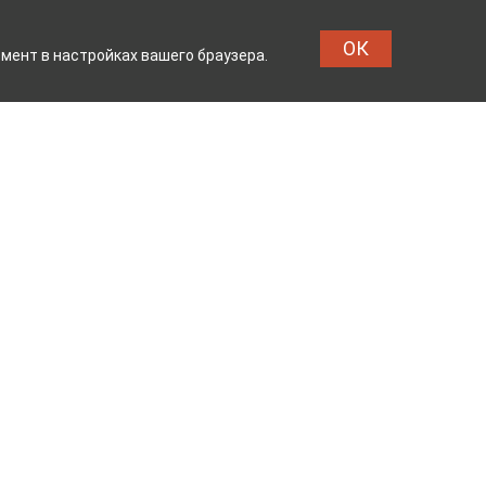
ОК
мент в настройках вашего браузера.
МБИНАТ
ТЕЙКОВСКИЙ ХЛ
Реквизиты
Владелец сайта: ООО «ИвМашТорг»
Юридический адрес: 155048,
Ивановская область, г.о. Тейково, г.
Тейково, ул. Сергеевская, д.10
Режим работы: с 7.00 до 17.00 пн -пт
ОГРН 1123704000133 от 26.03.2012 г.
Продавец: ООО «ТД Юниколор»
Юридический адрес: г. Москва,
Муниципальный округ Алексеевский