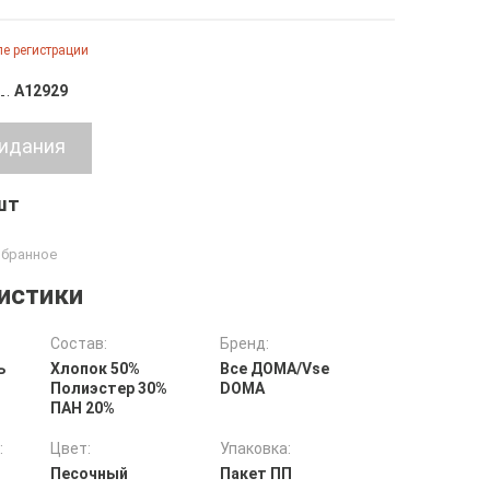
е регистрации
A12929
 шт
истики
Состав:
Бренд:
ь
Хлопок 50%
Все ДOMA/Vse
Полиэстер 30%
DOMA
ПАН 20%
:
Цвет:
Упаковка:
Песочный
Пакет ПП