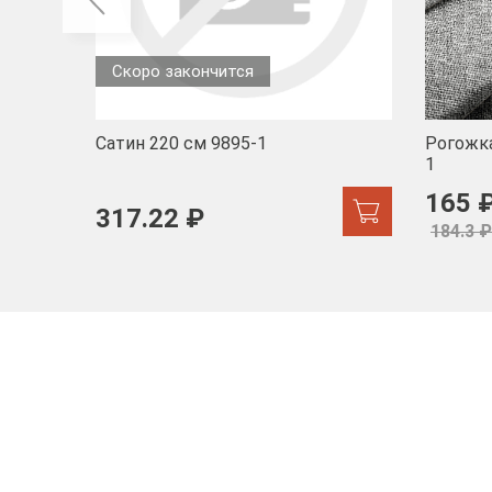
Скоро закончится
Сатин 220 см 9895-1
Рогожка
1
165 
317.22 ₽
184.3 ₽