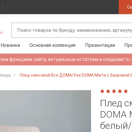
Св
Новинки
Основная коллекция
Презентации
Пр
сем функциям сайта, актуальным остаткам и скидкам!
🚀
Пледы
Плед смесовой Все ДOMA/Vse DOMA Marta с бахромой 
Плед с
DOMA M
белый/