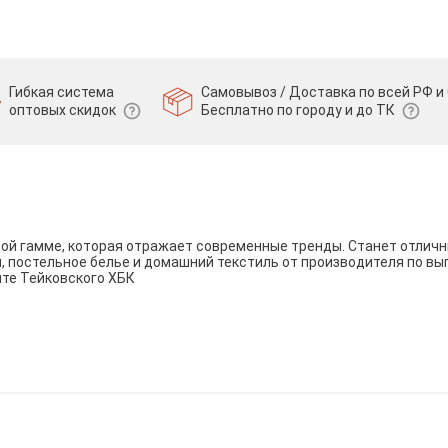
Гибкая система
Самовывоз / Доставка по всей РФ и 
оптовых скидок
Бесплатно по городу и до ТК
вой гамме, которая отражает современные тренды. Станет отли
и, постельное белье и домашний текстиль от производителя по вы
йте Тейковского ХБК