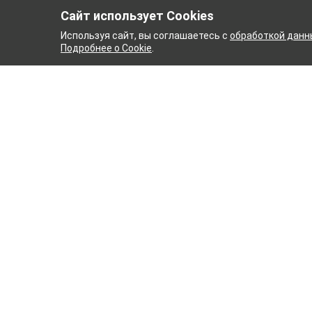
Сайт использует Cookies
Используя сайт, вы соглашаетесь с
обработкой данн
Подробнее о Cookie
.
Й КОМБИНАТ
ТЕЙКОВСКИ
ТХБК
Ткани
Постель
Домашн
Кухонн
Тейковский хлопчатобумажный
Пряжа
комбинат – современное текстильное
предприятие России полного
WENGE
производственного цикла, оснащенное
Акции
новейшим оборудованием.
Новинк