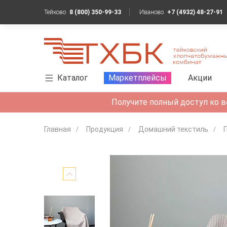
Тейково
8 (800) 350-99-33
Иваново
+7 (4932) 48-27-91
Каталог
Маркетплейсы
Акции
Получите полный доступ ко в
Главная
Продукция
Домашний текстиль