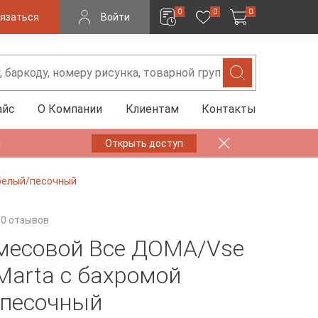
0
0
0
язаться
Войти
айс
О Компании
Клиентам
Контакты
✨
Открыть доступ
белый/песочный
0 отзывов
месовой Все ДOMA/Vse
arta с бахромой
песочный