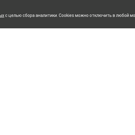
ых
с целью сбора аналитики. Cookies можно отключить в любой мо
Й ХЛОПЧАТОБУМАЖНЫЙ КО
Контакты
ное белье
Тейково
ий текстиль
8 (800) 350-99-33
ый текстиль
Иваново
+7 (4932) 48-27-91
и