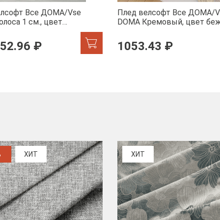
елсофт Все ДOMA/Vse
Плед велсофт Все ДOMA/V
лоса 1 см., цвет
DOMA Кремовый, цвет бе
а, ролик
пиноли ролик
52.96 ₽
1053.43 ₽
%
ХИТ
ХИТ