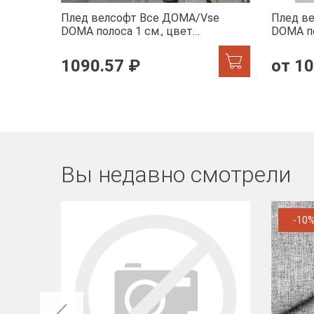
Плед велсофт Все ДOMA/Vse
Плед в
DOMA полоса 1 см., цвет
DOMA по
молочный, ролик
шиншилл
1090.57 ₽
от 10
Вы недавно смотрели
-10