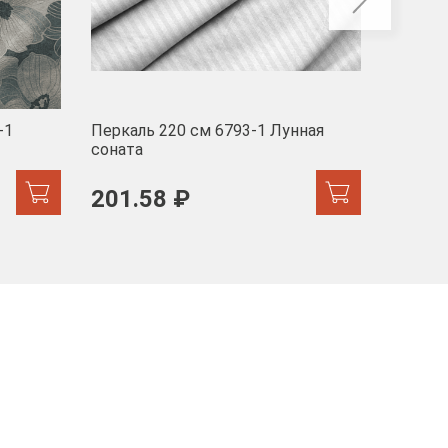
-1
Перкаль 220 см 6793-1 Лунная
Муслин
соната
103 
201.58 ₽
171.44