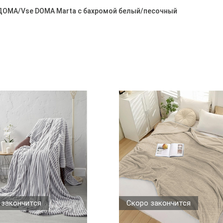
 ДOMA/Vse DOMA Marta с бахромой белый/песочный
 закончится
Скоро закончится