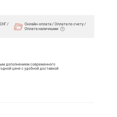
СНГ /
Онлайн-оплата / Оплата по счету /
Оплата наличными
чным дополнением современного
годной цене с удобной доставкой