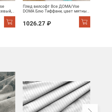
se
Плед велсофт Все ДOMA/Vse
Плед в
жевый,
DOMA Блю Тиффани, цвет мятный,
DOMA пи
пиноли ролик
ролик
1026.27 ₽
от 8
-40