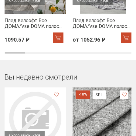
Скоро закончится
Скоро закончится
Плед велсофт Все
Плед велсофт Все
ДOMA/Vse DOMA полоса
ДOMA/Vse DOMA полоса
1 см., цвет молочный,
1 см., цвет шиншилла,
ролик
ролик
1090.57 ₽
от 1052.96 ₽
Вы недавно смотрели
-10%
ХИТ
Скоро закончится