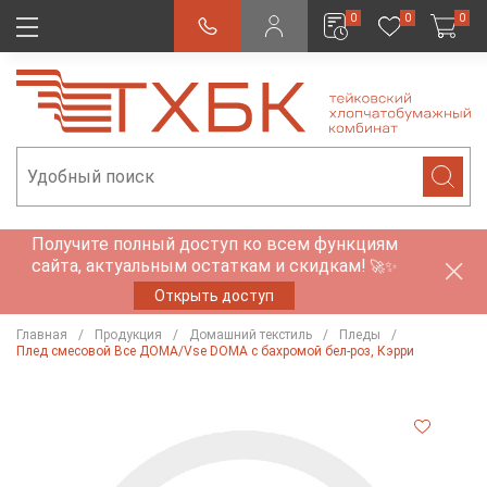
0
0
0
Получите полный доступ ко всем функциям
сайта, актуальным остаткам и скидкам!
🚀✨
Открыть доступ
Главная
Продукция
Домашний текстиль
Пледы
Плед смесовой Все ДОМА/Vse DOMA с бахромой бел-роз, Кэрри