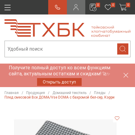
0
0
0
Получите полный доступ ко всем функциям
сайта, актуальным остаткам и скидкам!
🚀✨
Открыть доступ
Главная
Продукция
Домашний текстиль
Пледы
Плед смесовой Все ДOMA/Vse DOMA с бахромой бел-сер, Кэрри