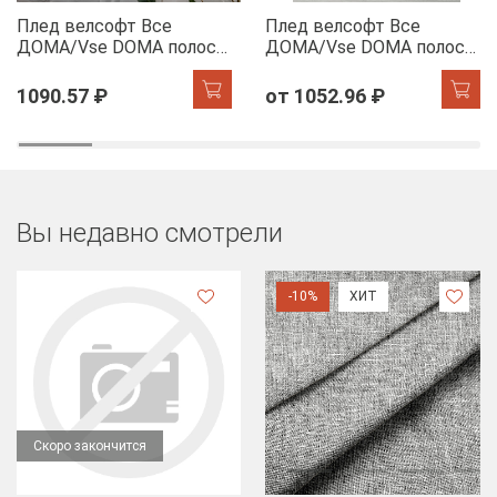
Плед велсофт Все
Плед велсофт Все
ДOMA/Vse DOMA полоса
ДOMA/Vse DOMA полоса
1 см., цвет молочный,
1 см., цвет шиншилла,
ролик
ролик
1090.57 ₽
от 1052.96 ₽
Вы недавно смотрели
-10%
ХИТ
Скоро закончится