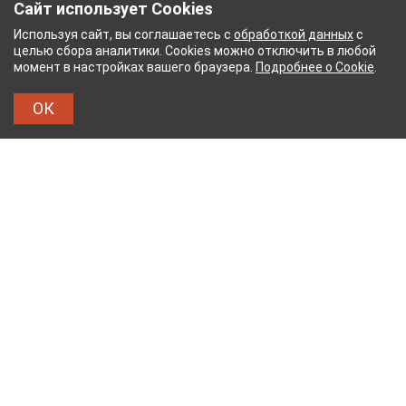
Сайт использует Cookies
Используя сайт, вы соглашаетесь с
обработкой данных
с
целью сбора аналитики. Cookies можно отключить в любой
момент в настройках вашего браузера.
Подробнее о Cookie
.
ОК
АТ
ТЕЙКОВСКИЙ ХЛОПЧАТОБУМАЖНЫЙ КОМБ
ТХБК
Тейковский хлопчатобумажный комбинат – современное
текстильное предприятие России полного
производственного цикла, оснащенное новейшим
оборудованием.