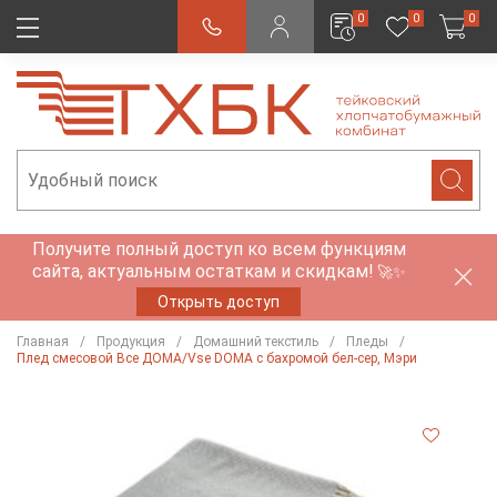
0
0
0
Получите полный доступ ко всем функциям
сайта, актуальным остаткам и скидкам!
🚀✨
Открыть доступ
Главная
Продукция
Домашний текстиль
Пледы
Плед смесовой Все ДOMA/Vse DOMA с бахромой бел-сер, Мэри