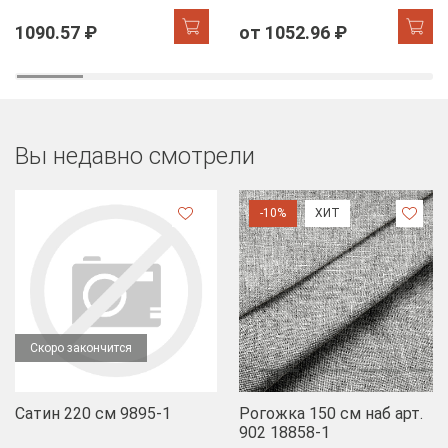
1 см., цвет молочный,
1 см., цвет шиншилла,
ролик
ролик
1090.57 ₽
от 1052.96 ₽
Вы недавно смотрели
-10%
ХИТ
Скоро закончится
Сатин 220 см 9895-1
Рогожка 150 см наб арт.
902 18858-1