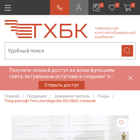
0
0
0
Получите полный доступ ко всем функциям
сайта, актуальным остаткам и скидкам!
🚀✨
Открыть доступ
Главная
Продукция
Домашний текстиль
Пледы
Плед велсофт Fine Line Magnolia 002-MAG стальной