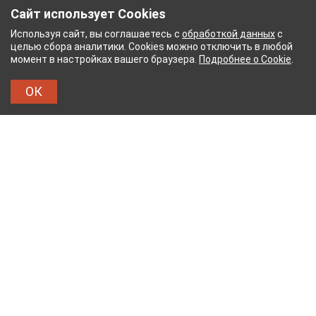
Сайт использует Cookies
Используя сайт, вы соглашаетесь с
обработкой данных
с
целью сбора аналитики. Cookies можно отключить в любой
момент в настройках вашего браузера.
Подробнее о Cookie
.
ОК
ЖНЫЙ КОМБИНАТ
ТЕЙКОВСКИЙ ХЛОПЧАТОБУМ
ТХБК
Тейковский хлопчатобумажный комбинат – современное
текстильное предприятие России полного
производственного цикла, оснащенное новейшим
оборудованием.