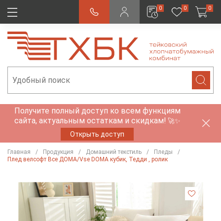
0
0
0
Получите полный доступ ко всем функциям
сайта, актуальным остаткам и скидкам!
🚀✨
Открыть доступ
Главная
Продукция
Домашний текстиль
Пледы
Плед велсофт Все ДOMA/Vse DOMA кубик, Тедди , ролик