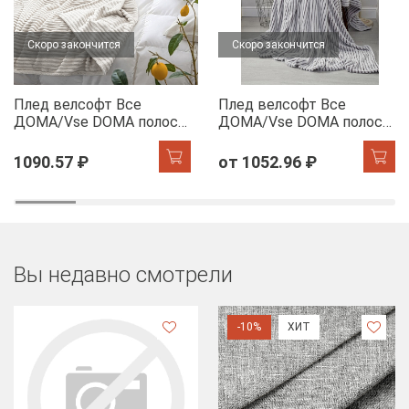
Скоро закончится
Скоро закончится
Плед велсофт Все
Плед велсофт Все
ДOMA/Vse DOMA полоса
ДOMA/Vse DOMA полоса
1 см., цвет молочный,
1 см., цвет шиншилла,
ролик
ролик
1090.57 ₽
от 1052.96 ₽
Вы недавно смотрели
-10%
ХИТ