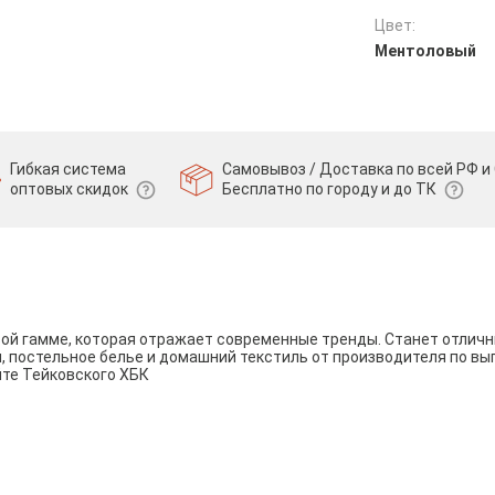
Цвет:
Ментоловый
Гибкая система
Самовывоз / Доставка по всей РФ и 
оптовых скидок
Бесплатно по городу и до ТК
вой гамме, которая отражает современные тренды. Станет отли
и, постельное белье и домашний текстиль от производителя по вы
йте Тейковского ХБК