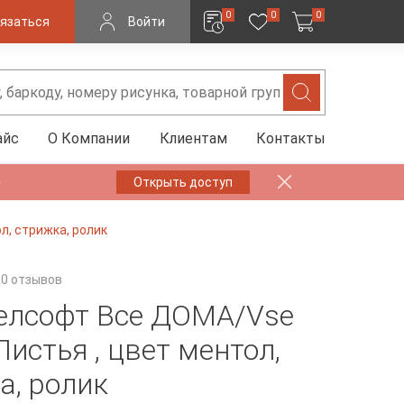
0
0
0
язаться
Войти
айс
О Компании
Клиентам
Контакты
✨
Открыть доступ
, стрижка, ролик
0 отзывов
елсофт Все ДОМА/Vse
истья , цвет ментол,
а, ролик