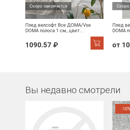
Скоро закончится
Скоро
Плед велсофт Все ДOMA/Vse
Плед в
DOMA полоса 1 см., цвет
DOMA по
молочный, ролик
шиншилл
1090.57 ₽
от 10
Вы недавно смотрели
-10