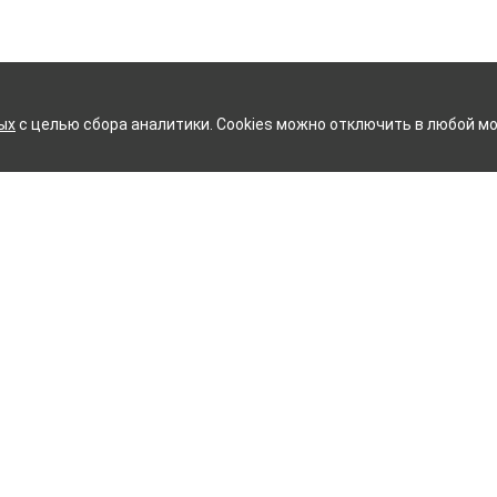
ых
с целью сбора аналитики. Cookies можно отключить в любой мо
ИЙ ХЛОПЧАТОБУМАЖНЫЙ К
Контакты
ное белье
Тейково
ий текстиль
8 (800) 350-99-33
ый текстиль
Иваново
+7 (4932) 48-27-91