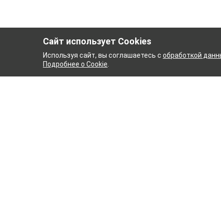
Сайт использует Cookies
Используя сайт, вы соглашаетесь с
обработкой данн
Подробнее о Cookie
.
ЫЙ КОМБИНАТ
ТЕЙКОВСК
ТХБК
Ткани
Постель
Домашн
Кухонн
Тейковский хлопчатобумажный
Пряжа
комбинат – современное текстильное
предприятие России полного
WENGE
производственного цикла, оснащенное