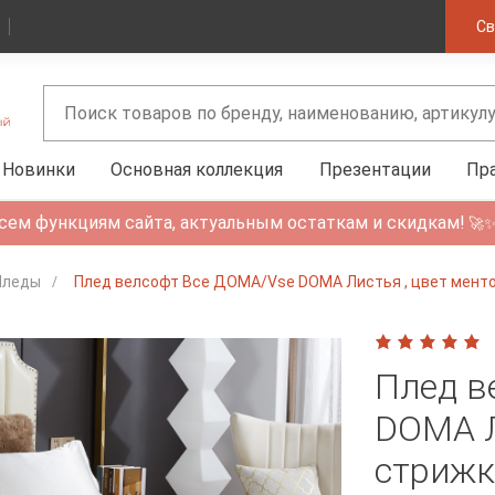
Св
Новинки
Основная коллекция
Презентации
Пр
сем функциям сайта, актуальным остаткам и скидкам!
🚀
Пледы
Плед велсофт Все ДОМА/Vse DOMA Листья , цвет ментол
Плед в
DOMA Л
стрижк