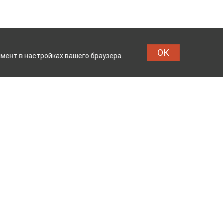
ОК
мент в настройках вашего браузера.
ОМБИНАТ
ТЕЙКОВСКИЙ Х
Реквизиты
Владелец сайта: ООО «ИвМашТорг»
Юридический адрес: 155048,
Ивановская область, г.о. Тейково, г.
Тейково, ул. Сергеевская, д.10
Режим работы: с 7.00 до 17.00 пн -пт
ОГРН 1123704000133 от 26.03.2012 г.