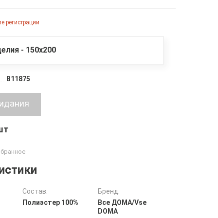
е регистрации
елия - 150х200
B11875
 шт
истики
Состав:
Бренд:
Полиэстер 100%
Все ДOMA/Vse
DOMA