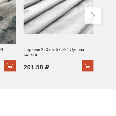
-1
Перкаль 220 см 6793-1 Лунная
Муслин
соната
103 
201.58 ₽
171.44