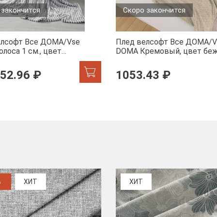
 закончится
Скоро закончится
елсофт Все ДOMA/Vse
Плед велсофт Все ДOMA/V
лоса 1 см., цвет
DOMA Кремовый, цвет бе
а, ролик
пиноли ролик
52.96 ₽
1053.43 ₽
%
ХИТ
ХИТ