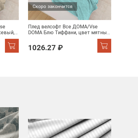
Скоро закончится
Скоро
se
Плед велсофт Все ДOMA/Vse
Плед в
жевый,
DOMA Блю Тиффани, цвет мятный,
DOMA пи
пиноли ролик
ролик
1026.27 ₽
от 8
-40