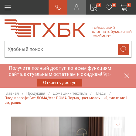
0
0
0
Получите полный доступ ко всем функциям
сайта, актуальным остаткам и скидкам!
🚀✨
Открыть доступ
Главная
Продукция
Домашний текстиль
Пледы
Плед велсофт Все ДOMA/Vse DOMA Парма, цвет молочный, тиснение 1
см, ролик