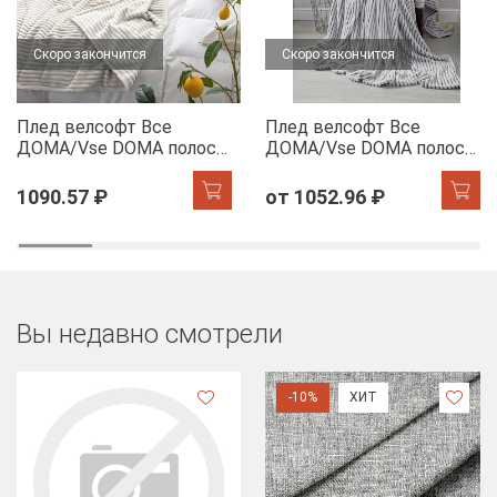
Скоро закончится
Скоро закончится
Плед велсофт Все
Плед велсофт Все
ДOMA/Vse DOMA полоса
ДOMA/Vse DOMA полоса
1 см., цвет молочный,
1 см., цвет шиншилла,
ролик
ролик
1090.57 ₽
от 1052.96 ₽
Вы недавно смотрели
-10%
ХИТ