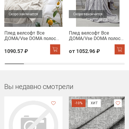
Скоро закончится
Скоро закончится
Плед велсофт Все
Плед велсофт Все
ДOMA/Vse DOMA полоса
ДOMA/Vse DOMA полоса
1 см., цвет молочный,
1 см., цвет шиншилла,
ролик
ролик
1090.57 ₽
от 1052.96 ₽
Вы недавно смотрели
-10%
ХИТ