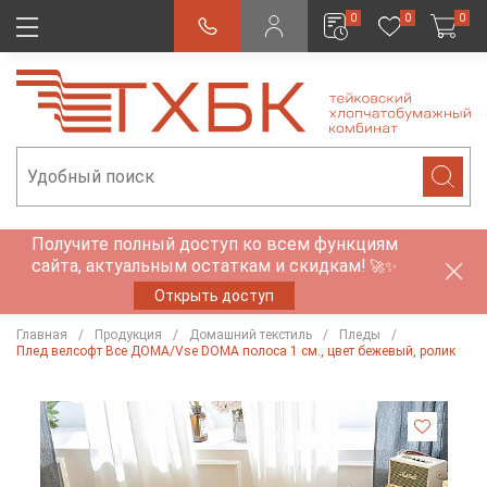
0
0
0
Получите полный доступ ко всем функциям
сайта, актуальным остаткам и скидкам!
🚀✨
Открыть доступ
Главная
Продукция
Домашний текстиль
Пледы
Плед велсофт Все ДOMA/Vse DOMA полоса 1 см., цвет бежевый, ролик