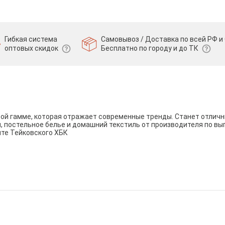
Гибкая система
Самовывоз / Доставка по всей РФ и 
оптовых скидок
Бесплатно по городу и до ТК
вой гамме, которая отражает современные тренды. Станет отли
и, постельное белье и домашний текстиль от производителя по вы
йте Тейковского ХБК