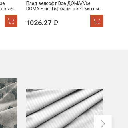
se
Плед велсофт Все ДOMA/Vse
Плед в
жевый,
DOMA Блю Тиффани, цвет мятный,
DOMA пи
пиноли ролик
ролик
1026.27 ₽
от 8
-40