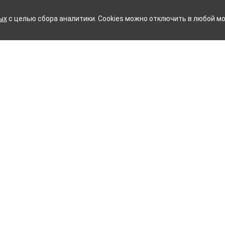
ых
с целью сбора аналитики. Cookies можно отключить в любой мо
Й ХЛОПЧАТОБУМАЖНЫЙ КО
Контакты
ное белье
Тейково
ий текстиль
8 (800) 350-99-33
ый текстиль
Иваново
+7 (4932) 48-27-91
и
айта