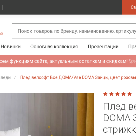
Св
Новинки
Основная коллекция
Презентации
Пр
сем функциям сайта, актуальным остаткам и скидкам!
🚀
Пледы
Плед велсофт Все ДOMA/Vse DOMA Зайцы, цвет розовый
Плед в
DOMA З
стрижк