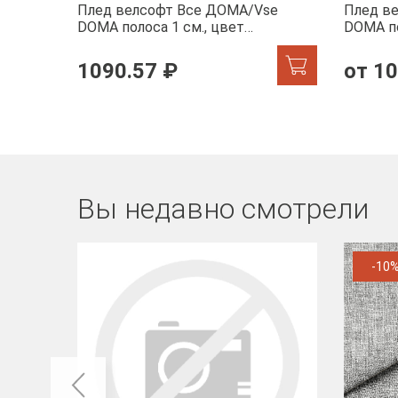
Плед велсофт Все ДOMA/Vse
Плед в
DOMA полоса 1 см., цвет
DOMA по
молочный, ролик
шиншилл
1090.57 ₽
от 10
Вы недавно смотрели
-10