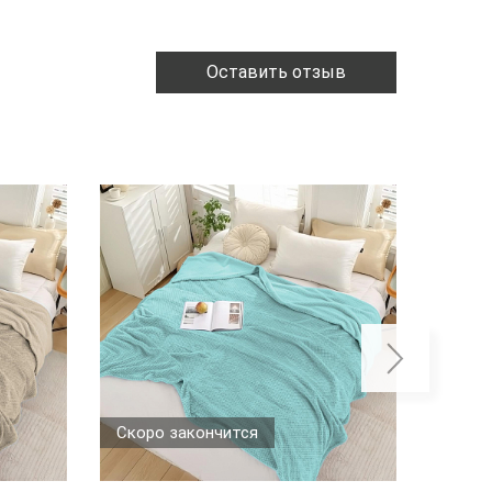
Оставить отзыв
Скоро закончится
Скоро