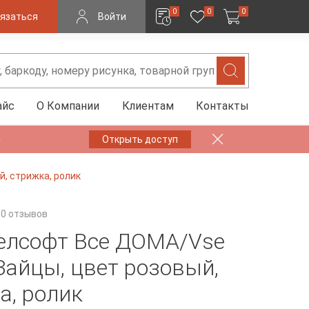
0
0
0
язаться
Войти
айс
О Компании
Клиентам
Контакты
✨
Открыть доступ
, стрижка, ролик
0 отзывов
елсофт Все ДOMA/Vse
айцы, цвет розовый,
а, ролик