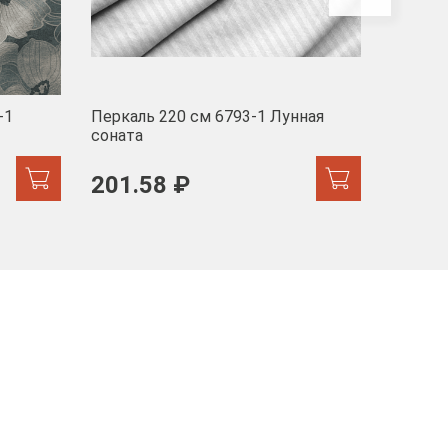
-1
Перкаль 220 см 6793-1 Лунная
Муслин
соната
103 
201.58 ₽
171.44