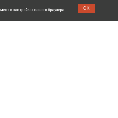
ОК
мент в настройках вашего браузера.
МБИНАТ
ТЕЙКОВСКИЙ ХЛ
Реквизиты
Владелец сайта: ООО «ИвМашТорг»
Юридический адрес: 155048,
Ивановская область, г.о. Тейково, г.
Тейково, ул. Сергеевская, д.10
Режим работы: с 7.00 до 17.00 пн -пт
ОГРН 1123704000133 от 26.03.2012 г.
Продавец: ООО «ТД Юниколор»
Юридический адрес: г. Москва,
Муниципальный округ Алексеевский