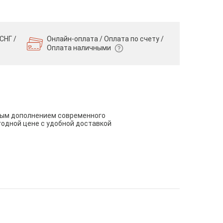
СНГ /
Онлайн-оплата / Оплата по счету /
Оплата наличными
чным дополнением современного
годной цене с удобной доставкой