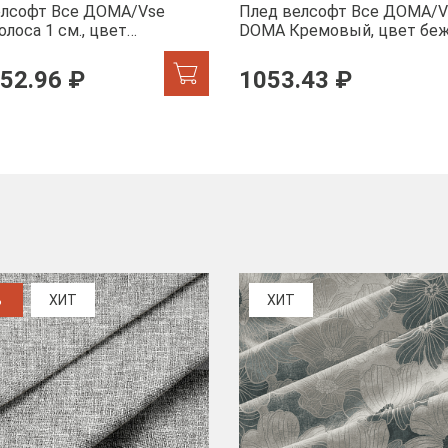
елсофт Все ДOMA/Vse
Плед велсофт Все ДOMA/V
лоса 1 см., цвет
DOMA Кремовый, цвет бе
а, ролик
пиноли ролик
52.96 ₽
1053.43 ₽
%
ХИТ
ХИТ