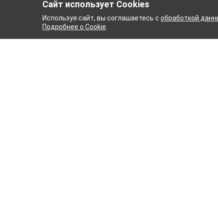
Сайт использует Cookies
Используя сайт, вы соглашаетесь с
обработкой данн
Подробнее о Cookie
.
Й КОМБИНАТ
ТЕЙКОВСКИ
ТХБК
Ткани
Постель
Домашн
Кухонн
Тейковский хлопчатобумажный
Пряжа
комбинат – современное текстильное
предприятие России полного
WENGE
производственного цикла, оснащенное
Акции
новейшим оборудованием.
Новинк
Карта с