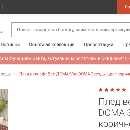
Св
Новинки
Основная коллекция
Презентации
Пр
сем функциям сайта, актуальным остаткам и скидкам!
🚀
Пледы
Плед велсофт Все ДOMA/Vse DOMA Звезды, цвет коричн
Плед в
DOMA З
коричн