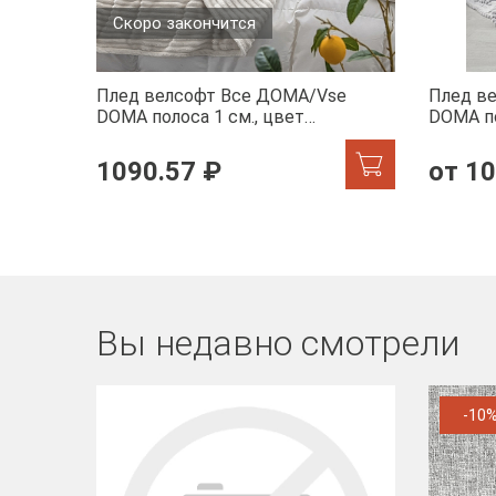
Скоро закончится
Плед велсофт Все ДOMA/Vse
Плед в
DOMA полоса 1 см., цвет
DOMA по
молочный, ролик
шиншилл
1090.57 ₽
от 10
Вы недавно смотрели
-10