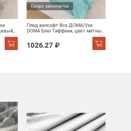
Скоро закончится
Скоро
se
Плед велсофт Все ДOMA/Vse
Плед в
жевый,
DOMA Блю Тиффани, цвет мятный,
DOMA пи
пиноли ролик
ролик
1026.27 ₽
от 8
-40