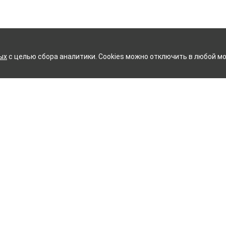
ых
с целью сбора аналитики. Cookies можно отключить в любой мо
КОВСКИЙ ХЛОПЧАТОБУМАЖ
Контакты
ное белье
Тейково
ий текстиль
8 (800) 350-99-33
ый текстиль
Иваново
+7 (4932) 48-27-91