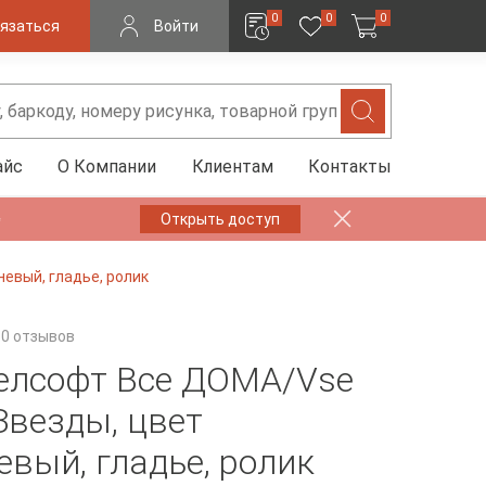
0
0
0
язаться
Войти
айс
О Компании
Клиентам
Контакты
✨
Открыть доступ
евый, гладье, ролик
0 отзывов
елсофт Все ДOMA/Vse
везды, цвет
евый, гладье, ролик