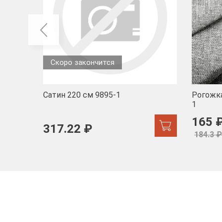
Скоро закончится
Сатин 220 см 9895-1
Рогожка
1
165 
317.22 ₽
184.3 ₽