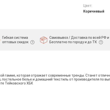
Цвет:
Коричневый
Гибкая система
Самовывоз / Доставка по всей РФ и 
оптовых скидок
Бесплатно по городу и до ТК
вой гамме, которая отражает современные тренды. Станет отли
и, постельное белье и домашний текстиль от производителя по вы
йте Тейковского ХБК