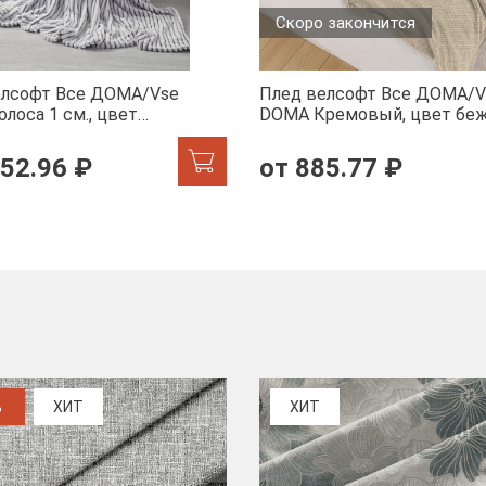
Скоро закончится
елсофт Все ДOMA/Vse
Плед велсофт Все ДOMA/V
лоса 1 см., цвет
DOMA Кремовый, цвет бе
а, ролик
пиноли ролик
52.96 ₽
от 885.77 ₽
%
ХИТ
ХИТ