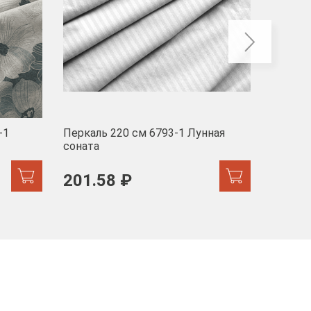
-1
Перкаль 220 см 6793-1 Лунная
Муслин
соната
103 
201.58 ₽
171.44