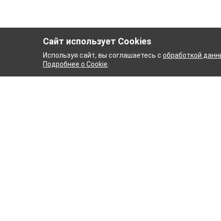
Сайт использует Cookies
Используя сайт, вы соглашаетесь с
обработкой данн
Подробнее о Cookie
.
УМАЖНЫЙ КОМБИНАТ
ТЕЙ
ТХБК
Ткани
Постель
Домашн
Кухонн
Тейковский хлопчатобумажный
Пряжа
комбинат – современное текстильное
предприятие России полного
WENGE
производственного цикла, оснащенное