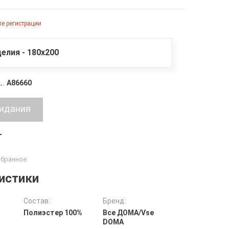
е регистрации
елия - 180х200
A86660
т
истики
Состав:
Бренд:
Полиэстер 100%
Все ДOMA/Vse
DOMA