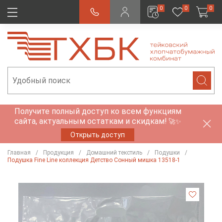
0
0
0
Получите полный доступ ко всем функциям
сайта, актуальным остаткам и скидкам!
🚀✨
Открыть доступ
Главная
Продукция
Домашний текстиль
Подушки
Подушка Fine Line коллекция Детство Сонный мишка 13518-1