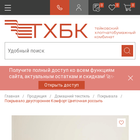
0
0
0
Получите полный доступ ко всем функциям
сайта, актуальным остаткам и скидкам!
🚀✨
Открыть доступ
Главная
Продукция
Домашний текстиль
Покрывала
Покрывало двустороннее Комфорт Цветочная россыпь