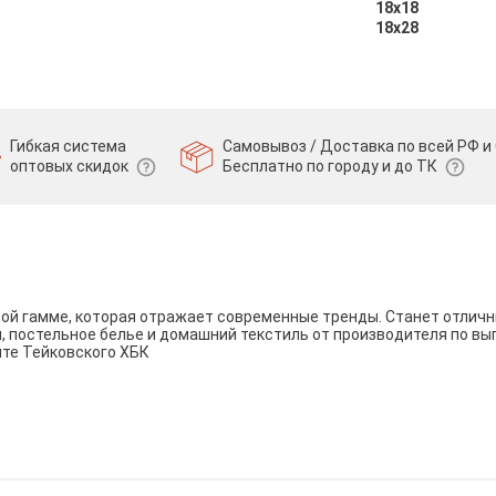
18х18
18х28
Гибкая система
Самовывоз / Доставка по всей РФ и 
оптовых скидок
Бесплатно по городу и до ТК
вой гамме, которая отражает современные тренды. Станет отли
и, постельное белье и домашний текстиль от производителя по вы
йте Тейковского ХБК