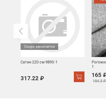
Скоро закончится
Сатин 220 см 9895-1
Рогожка
1
165 
317.22 ₽
184.3 ₽