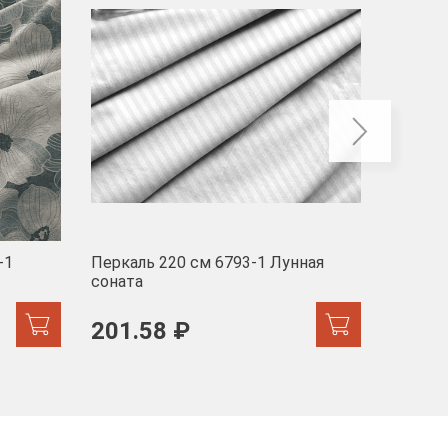
-1
Перкаль 220 см 6793-1 Лунная
Муслин
соната
103 
201.58 ₽
171.44