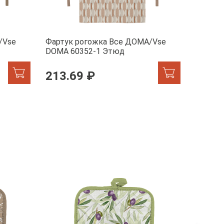
/Vse
Фартук рогожка Все ДОМА/Vse
Фартук
DOMA 60352-1 Этюд
DOMA 6
213.69 ₽
242.