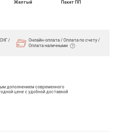
Желтый
Пакет ПП
СНГ /
Онлайн-оплата / Оплата по счету /
Оплата наличными
чным дополнением современного
годной цене с удобной доставкой