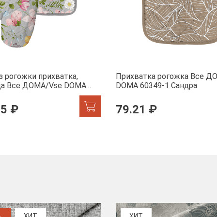
з рогожки прихватка,
Прихватка рогожка Все Д
ца Все ДОМА/Vse DOMA
DOMA 60349-1 Сандра
 Офелия
95 ₽
79.21 ₽
%
ХИТ
ХИТ