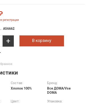
₽
е регистрации
A56662
В корзину
т
истики
Состав:
Бренд:
Хлопок 100%
Все ДOMA/Vse
DOMA
:
Цвет:
Упаковка: