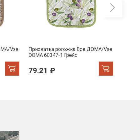
ОМА/Vse
Прихватка рогожка Все ДОМА/Vse
Прихва
DOMA 60347-1 Грейс
ДОМА/V
79.21 ₽
157.
-40