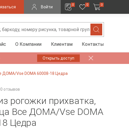
0
0
0
язаться
Войти
айс
О Компании
Клиентам
Контакты
✨
Открыть доступ
Все ДОМА/Vse DOMA 60008-18 Цедра
0 отзывов
из рогожки прихватка,
ца Все ДОМА/Vse DOMA
18 Цедра