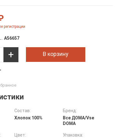
₽
е регистрации
A56657
В корзину
т
истики
Состав:
Бренд:
Хлопок 100%
Все ДOMA/Vse
DOMA
:
Цвет:
Упаковка: