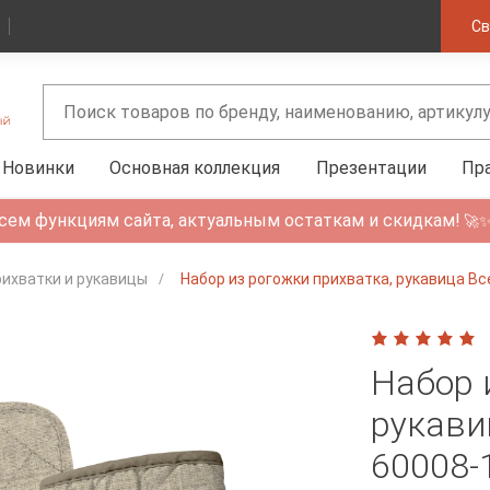
Св
Новинки
Основная коллекция
Презентации
Пр
сем функциям сайта, актуальным остаткам и скидкам!
🚀
ихватки и рукавицы
Набор из рогожки прихватка, рукавица 
Набор 
рукави
60008-