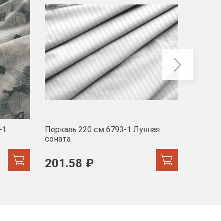
-1
Перкаль 220 см 6793-1 Лунная
Муслин
соната
103 
201.58 ₽
171.44