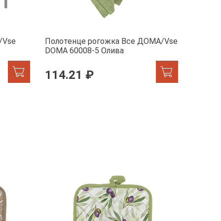
/Vse
Полотенце рогожка Все ДОМА/Vse
Фартук
DOMA 60008-5 Олива
DOMA 6
114.21 ₽
213.