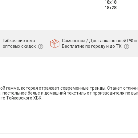
18х18
18х28
Гибкая система
Самовывоз / Доставка по всей РФ и 
оптовых скидок
Бесплатно по городу и до ТК
вой гамме, которая отражает современные тренды. Станет отли
и, постельное белье и домашний текстиль от производителя по вы
йте Тейковского ХБК