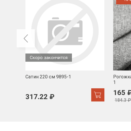
Скоро закончится
Сатин 220 см 9895-1
Рогожка
1
165 
317.22 ₽
184.3 ₽