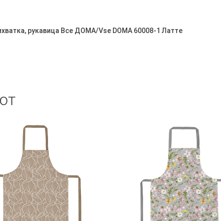
рихватка, рукавица Все ДOMA/Vse DOMA 60008-1 Латте
ют