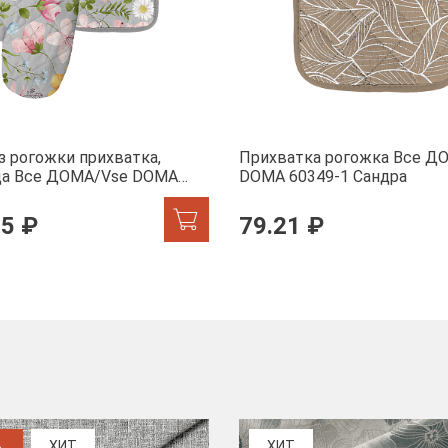
з рогожки прихватка,
Прихватка рогожка Все Д
ца Все ДОМА/Vse DOMA
DOMA 60349-1 Сандра
 Офелия
95 ₽
79.21 ₽
%
ХИТ
ХИТ