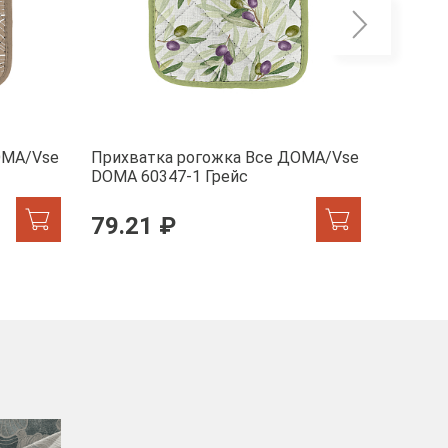
ОМА/Vse
Прихватка рогожка Все ДОМА/Vse
Прихва
DOMA 60347-1 Грейс
DOMA 6
79.21 ₽
79.2
-40