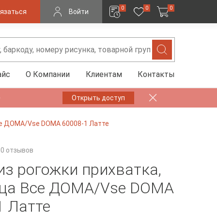
0
0
0
язаться
Войти
айс
О Компании
Клиентам
Контакты
✨
Открыть доступ
Все ДOMA/Vse DOMA 60008-1 Латте
0 отзывов
из рогожки прихватка,
ца Все ДOMA/Vse DOMA
1 Латте