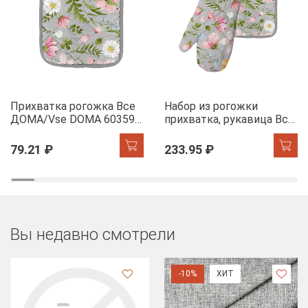
Прихватка рогожка Все
Набор из рогожки
ДОМА/Vse DOMA 60359-
прихватка, рукавица Все
1 Офелия
ДОМА/Vse DOMA 60359-
1 Офелия
79.21 ₽
233.95 ₽
Вы недавно смотрели
-10%
ХИТ