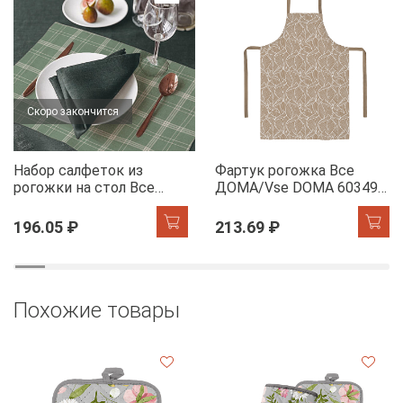
Скоро закончится
Набор салфеток из
Фартук рогожка Все
рогожки на стол Все
ДОМА/Vse DOMA 60349-
ДОМА/Vse DOMA 60165-
1 Сандра
1 Камилла
196.05 ₽
213.69 ₽
Похожие товары