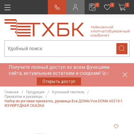
0
0
0
Получите полный доступ ко всем функциям
сайта, актуальным остаткам и скидкам!
🚀✨
Открыть доступ
Главная
Продукция
Кухонный текстиль
Прихватки и рукавицы
Набор из рогожки прихватка, рукавица Все ДОМА/Vse DOMA 60210-1
ИЗУМРУДНАЯ СКАЗКА