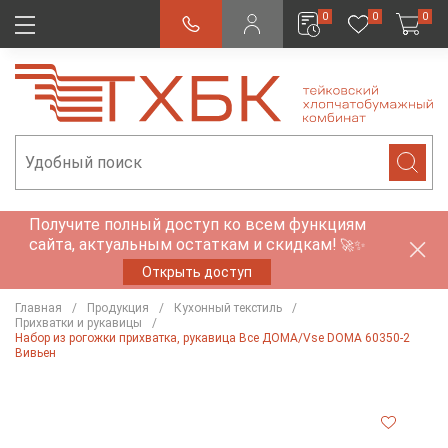
0
0
0
Получите полный доступ ко всем функциям
сайта, актуальным остаткам и скидкам!
🚀✨
Открыть доступ
Главная
Продукция
Кухонный текстиль
Прихватки и рукавицы
Набор из рогожки прихватка, рукавица Все ДОМА/Vse DOMA 60350-2
Вивьен