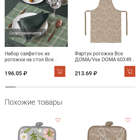
Скоро закончится
Набор салфеток из
Фартук рогожка Все
рогожки на стол Все
ДОМА/Vse DOMA 60349-
ДОМА/Vse DOMA 60165-
1 Сандра
1 Камилла
196.05 ₽
213.69 ₽
Похожие товары