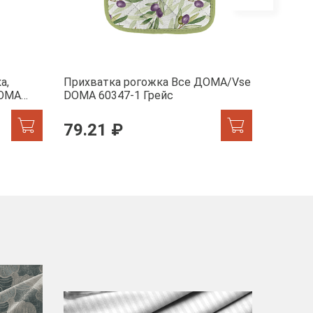
а,
Прихватка рогожка Все ДОМА/Vse
Прихва
DOMA
DOMA 60347-1 Грейс
ДОМА/V
79.21 ₽
157.
-40