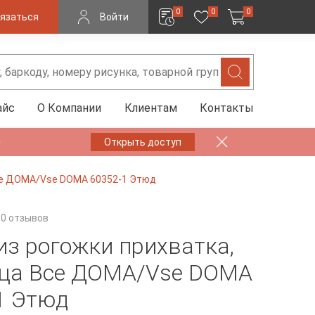
0
0
0
язаться
Войти
айс
О Компании
Клиентам
Контакты
✨
Открыть доступ
Все ДОМА/Vse DOMA 60352-1 Этюд
0 отзывов
из рогожки прихватка,
ца Все ДОМА/Vse DOMA
1 Этюд