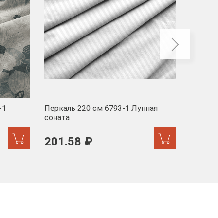
-1
Перкаль 220 см 6793-1 Лунная
Муслин
соната
103 
201.58 ₽
171.44