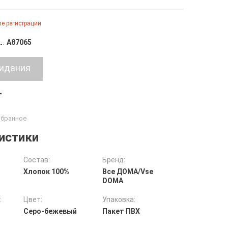
е регистрации
A87065
т
истики
Состав:
Бренд:
Хлопок 100%
Все ДOMA/Vse
DOMA
:
Цвет:
Упаковка:
Серо-бежевый
Пакет ПВХ