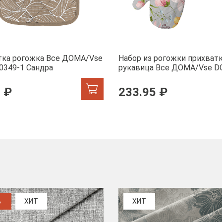
тка рогожка Все ДОМА/Vse
Набор из рогожки прихватк
0349-1 Сандра
рукавица Все ДОМА/Vse 
60359-1 Офелия
 ₽
233.95 ₽
%
ХИТ
ХИТ