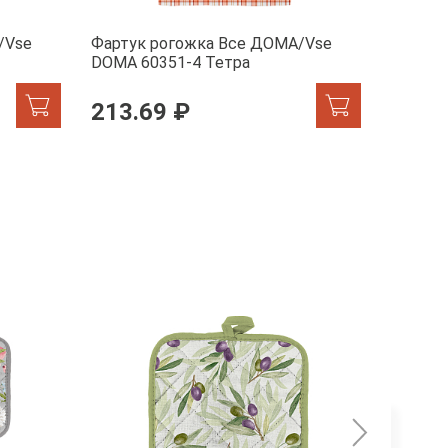
/Vse
Фартук рогожка Все ДОМА/Vse
Фартук
DOMA 60351-4 Тетра
DOMA 6
213.69 ₽
213.