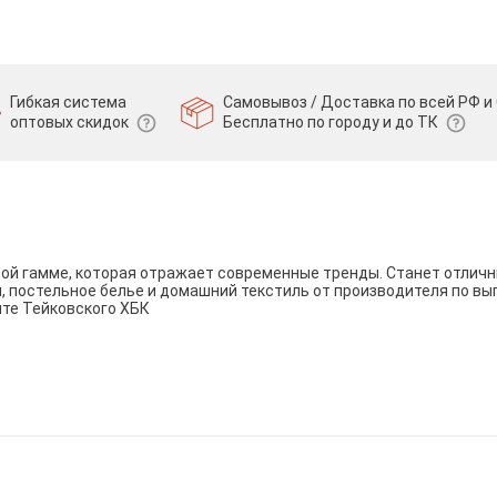
Гибкая система
Самовывоз / Доставка по всей РФ и 
оптовых скидок
Бесплатно по городу и до ТК
вой гамме, которая отражает современные тренды. Станет отли
и, постельное белье и домашний текстиль от производителя по вы
йте Тейковского ХБК