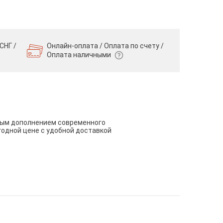
СНГ /
Онлайн-оплата / Оплата по счету /
Оплата наличными
чным дополнением современного
годной цене с удобной доставкой