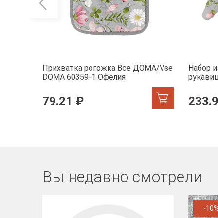
Прихватка рогожка Все ДОМА/Vse
Набор и
DOMA 60359-1 Офелия
рукави
60359-1
79.21 ₽
233.
Вы недавно смотрели
-10