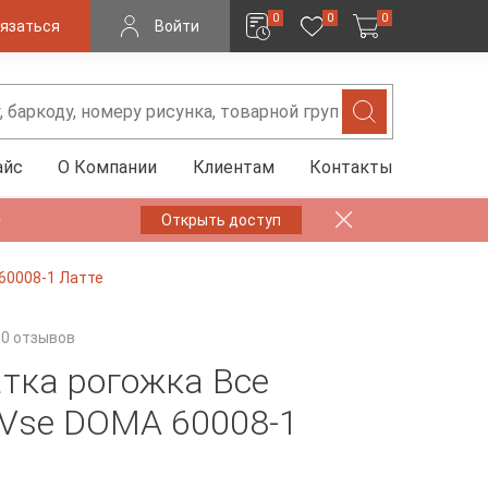
0
0
0
язаться
Войти
айс
О Компании
Клиентам
Контакты
✨
Открыть доступ
60008-1 Латте
0 отзывов
тка рогожка Все
Vse DOMA 60008-1