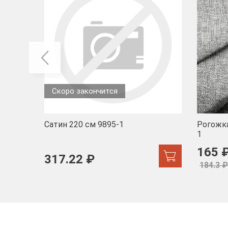
Скоро закончится
Сатин 220 см 9895-1
Рогожка
1
165 
317.22 ₽
184.3 ₽