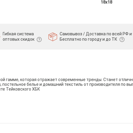
18х18
Гибкая система
Самовывоз / Доставка по всей РФ и 
оптовых скидок
Бесплатно по городу и до ТК
вой гамме, которая отражает современные тренды. Станет отли
и, постельное белье и домашний текстиль от производителя по вы
йте Тейковского ХБК