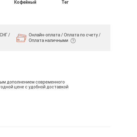
Кофейный
Тег
СНГ /
Онлайн-оплата / Оплата по счету /
Оплата наличными
чным дополнением современного
годной цене с удобной доставкой