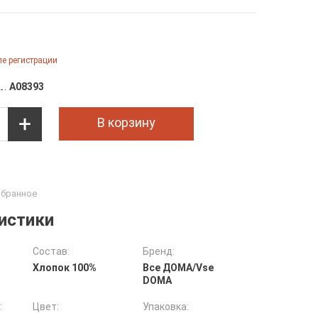
е регистрации
A08393
В корзину
истики
Состав:
Бренд:
Хлопок 100%
Все ДOMA/Vse
DOMA
:
Цвет:
Упаковка: