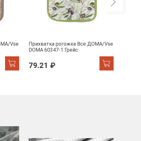
ОМА/Vse
Прихватка рогожка Все ДОМА/Vse
Прихва
DOMA 60347-1 Грейс
DOMA 6
79.21 ₽
79.2
-40