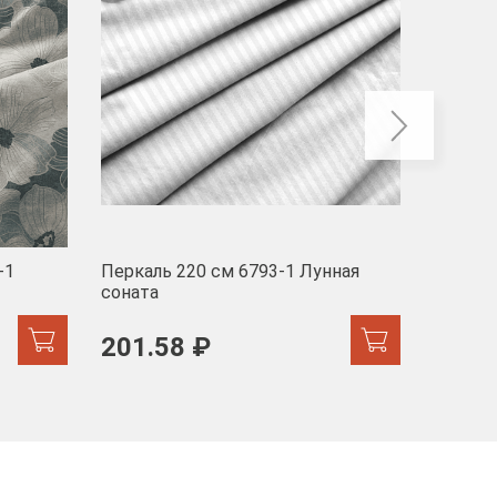
-1
Перкаль 220 см 6793-1 Лунная
Муслин
соната
103 
201.58 ₽
171.44