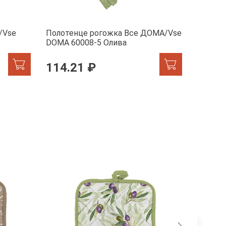
/Vse
Полотенце рогожка Все ДОМА/Vse
Фартук
DOMA 60008-5 Олива
DOMA 6
114.21 ₽
213.