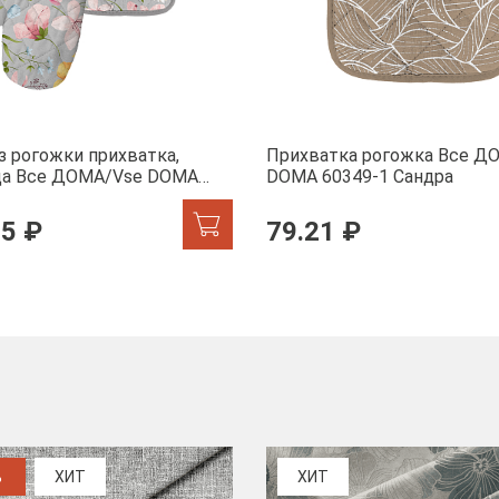
з рогожки прихватка,
Прихватка рогожка Все Д
ца Все ДОМА/Vse DOMA
DOMA 60349-1 Сандра
 Офелия
95 ₽
79.21 ₽
%
ХИТ
ХИТ