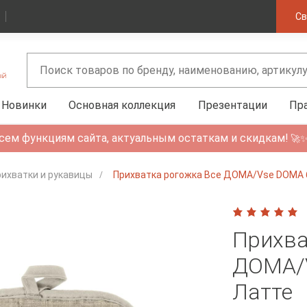
Св
Новинки
Основная коллекция
Презентации
Пр
сем функциям сайта, актуальным остаткам и скидкам!
🚀
ихватки и рукавицы
Прихватка рогожка Все ДОМА/Vse DOMA 
Прихва
ДОМА/
Латте