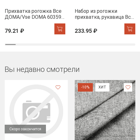
Прихватка рогожка Все
Набор из рогожки
ДОМА/Vse DOMA 60359-
прихватка, рукавица Все
1 Офелия
ДОМА/Vse DOMA 60359-
1 Офелия
79.21 ₽
233.95 ₽
Вы недавно смотрели
-10%
ХИТ
Скоро закончится