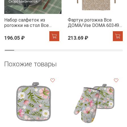
Скоро закончится
Набор салфеток из
Фартук рогожка Все
рогожки на стол Все
ДОМА/Vse DOMA 60349-
ДОМА/Vse DOMA 60165-
1 Сандра
1 Камилла
196.05 ₽
213.69 ₽
Похожие товары