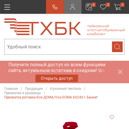
0
0
0
Получите полный доступ ко всем функциям
сайта, актуальным остаткам и скидкам!
🚀✨
Открыть доступ
Главная
Продукция
Кухонный текстиль
Прихватки и рукавицы
Прихватка рогожка Все ДОМА/Vse DOMA 60243-1 Банкет