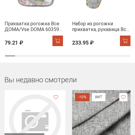
Прихватка рогожка Все
Набор из рогожки
ДОМА/Vse DOMA 60359-
прихватка, рукавица Все
1 Офелия
ДОМА/Vse DOMA 60359-
1 Офелия
79.21 ₽
233.95 ₽
Вы недавно смотрели
-10%
ХИТ