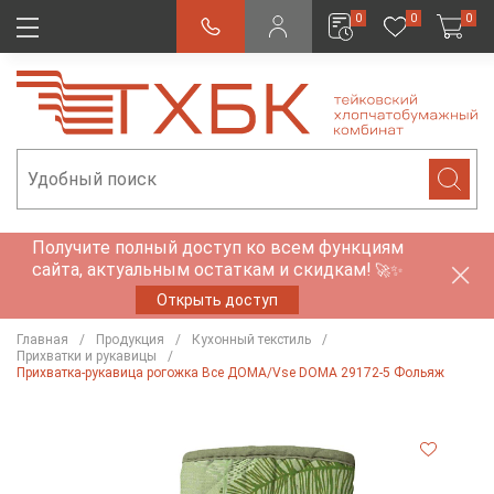
0
0
0
Получите полный доступ ко всем функциям
сайта, актуальным остаткам и скидкам!
🚀✨
Открыть доступ
Главная
Продукция
Кухонный текстиль
Прихватки и рукавицы
Прихватка-рукавица рогожка Все ДОМА/Vse DOMA 29172-5 Фольяж