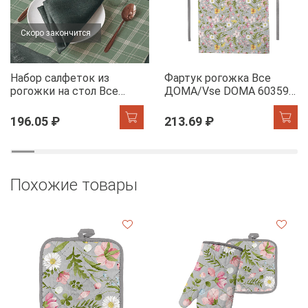
Скоро закончится
Набор салфеток из
Фартук рогожка Все
рогожки на стол Все
ДОМА/Vse DOMA 60359-
ДОМА/Vse DOMA 60165-
1 Офелия
1 Камилла
196.05 ₽
213.69 ₽
Похожие товары