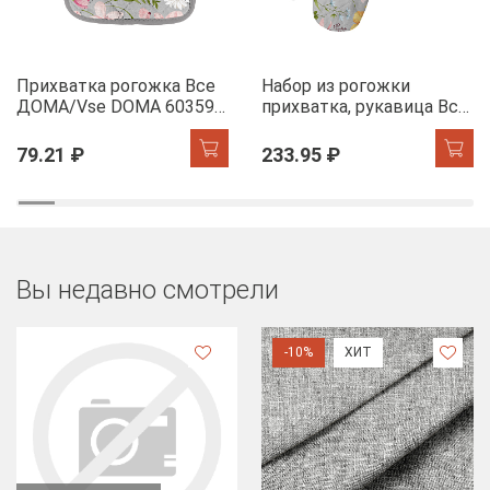
Прихватка рогожка Все
Набор из рогожки
ДОМА/Vse DOMA 60359-
прихватка, рукавица Все
1 Офелия
ДОМА/Vse DOMA 60359-
1 Офелия
79.21 ₽
233.95 ₽
Вы недавно смотрели
-10%
ХИТ