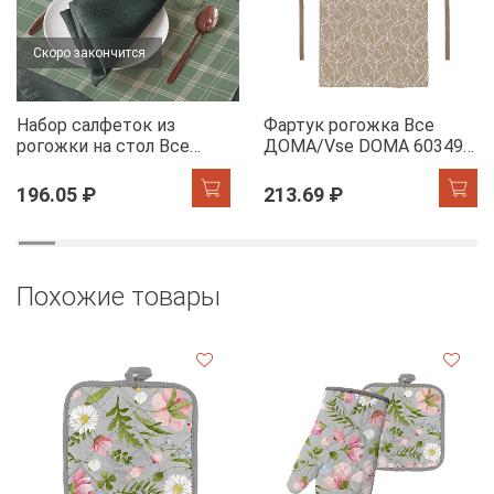
Скоро закончится
Набор салфеток из
Фартук рогожка Все
рогожки на стол Все
ДОМА/Vse DOMA 60349-
ДОМА/Vse DOMA 60165-
1 Сандра
1 Камилла
196.05 ₽
213.69 ₽
Похожие товары