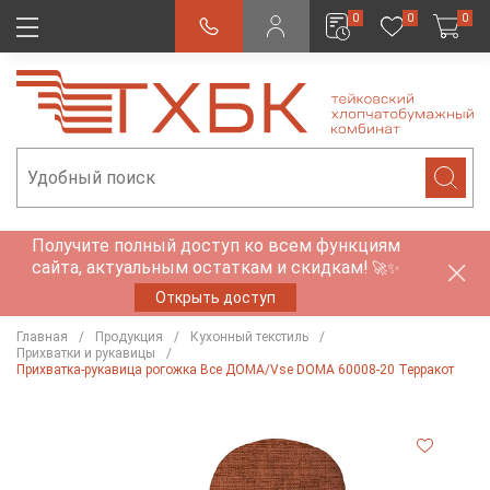
0
0
0
Получите полный доступ ко всем функциям
сайта, актуальным остаткам и скидкам!
🚀✨
Открыть доступ
Главная
Продукция
Кухонный текстиль
Прихватки и рукавицы
Прихватка-рукавица рогожка Все ДОМА/Vse DOMA 60008-20 Терракот