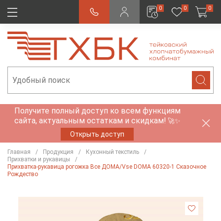
0
0
0
Получите полный доступ ко всем функциям
сайта, актуальным остаткам и скидкам!
🚀✨
Открыть доступ
Главная
Продукция
Кухонный текстиль
Прихватки и рукавицы
Прихватка-рукавица рогожка Все ДОМА/Vse DOMA 60320-1 Сказочное
Рождество