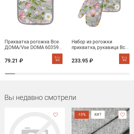
Прихватка рогожка Все
Набор из рогожки
ДОМА/Vse DOMA 60359-
прихватка, рукавица Все
1 Офелия
ДОМА/Vse DOMA 60359-
1 Офелия
79.21 ₽
233.95 ₽
Вы недавно смотрели
-10%
ХИТ