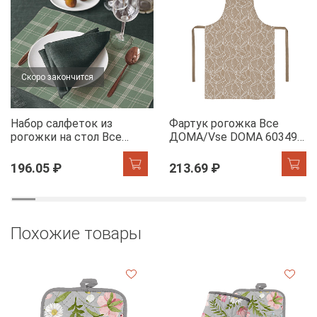
Скоро закончится
Набор салфеток из
Фартук рогожка Все
рогожки на стол Все
ДОМА/Vse DOMA 60349-
ДОМА/Vse DOMA 60165-
1 Сандра
1 Камилла
196.05 ₽
213.69 ₽
Похожие товары