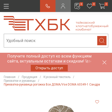
0
0
0
Получите полный доступ ко всем функциям
сайта, актуальным остаткам и скидкам!
🚀✨
Открыть доступ
Главная
Продукция
Кухонный текстиль
Прихватки и рукавицы
Прихватка-рукавица рогожка Все ДОМА/Vse DOMA 60349-1 Сандра