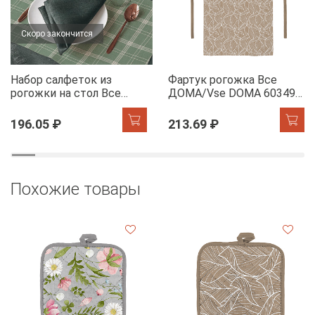
Скоро закончится
Набор салфеток из
Фартук рогожка Все
рогожки на стол Все
ДОМА/Vse DOMA 60349-
ДОМА/Vse DOMA 60165-
1 Сандра
1 Камилла
196.05 ₽
213.69 ₽
Похожие товары