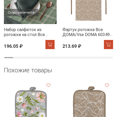
Скоро закончится
Набор салфеток из
Фартук рогожка Все
рогожки на стол Все
ДОМА/Vse DOMA 60349-
ДОМА/Vse DOMA 60165-
1 Сандра
1 Камилла
196.05 ₽
213.69 ₽
Похожие товары