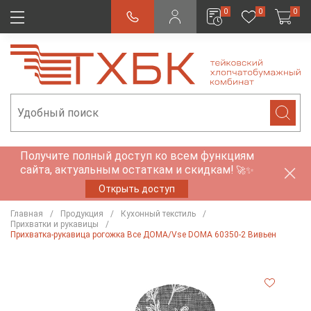
0
0
0
Получите полный доступ ко всем функциям
сайта, актуальным остаткам и скидкам!
🚀✨
Открыть доступ
Главная
Продукция
Кухонный текстиль
Прихватки и рукавицы
Прихватка-рукавица рогожка Все ДОМА/Vse DOMA 60350-2 Вивьен