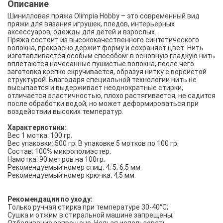
Описание
Шинилловая пряжа Olimpia Hobby – это современный вид
пряжи для вязания игрушек, пледов, интерьерных
аксессуаров, одежды для детей и взрослых.
Пряжа состоит из высококачественного синтетического
волокна, прекрасно держит форму и сохраняет цвет. Нить
изготавливается особым способом: в основную гладкую нить
вплетаются начесанные пушистые волокна, после чего
заготовка крепко скручивается, образуя нитку с ворсистой
структурой. Благодаря специальной технологии нить не
высыпается и выдерживает неоднократные стирки,
отличается эластичностью, плохо растягивается, не садится
после обработки водой, но может деформироваться при
воздействии высоких температур.
Характеристики:
Вес 1 мотка: 100 гр.
Вес упаковки: 500 гр. В упаковке 5 мотков по 100 гр.
Состав: 100% микрополиэстер.
Намотка: 90 метров на 100гр.
Рекомендуемый номер спиц: 4; 5; 6,5 мм
Рекомендуемый номер крючка: 4,5 мм.
Рекомендации по уходу:
Только ручная стирка при температуре 30-40°C;
Сушка и отжим в стиральной машине запрещены;
Отбеливание запрещено. Нельзя использовать