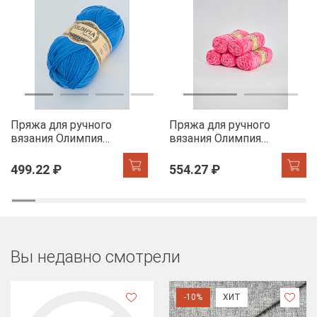
Пряжа для ручного
Пряжа для ручного
вязания Олимпия
вязания Олимпия
Спарта/Olimpia Sparta
Хобби/Olimpia Hobby
цв.IR28 василек
цв.Н26 5шт*100г
499.22 ₽
554.27 ₽
5шт*100г
Вы недавно смотрели
-10%
ХИТ