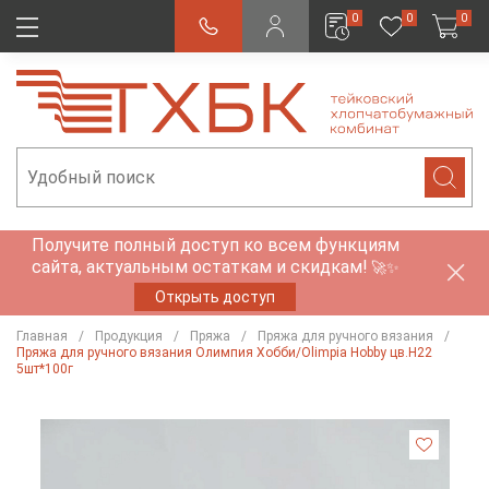
0
0
0
Получите полный доступ ко всем функциям
сайта, актуальным остаткам и скидкам!
🚀✨
Открыть доступ
Главная
Продукция
Пряжа
Пряжа для ручного вязания
Пряжа для ручного вязания Олимпия Хобби/Olimpia Hobby цв.Н22
5шт*100г