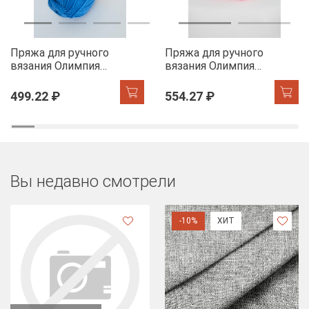
Пряжа для ручного
Пряжа для ручного
вязания Олимпия
вязания Олимпия
Спарта/Olimpia Sparta
Хобби/Olimpia Hobby
цв.IR28 василек
цв.Н26 5шт*100г
499.22 ₽
554.27 ₽
5шт*100г
Вы недавно смотрели
-10%
ХИТ