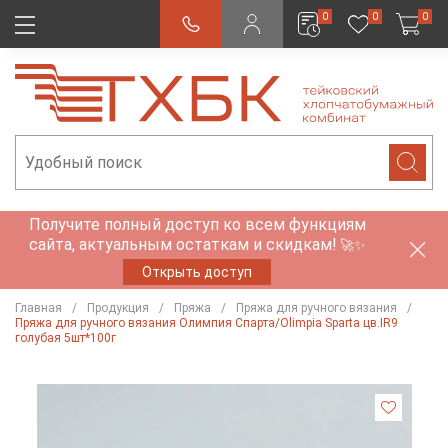
0
0
0
Получите полный доступ ко всем функциям
сайта, актуальным остаткам и скидкам!
🚀✨
Открыть доступ
Главная
Продукция
Пряжа
Пряжа для ручного вязания
Пряжа для ручного вязания Олимпия Спарта/Olimpia Sparta цв.IR9
голубая 5шт*100г