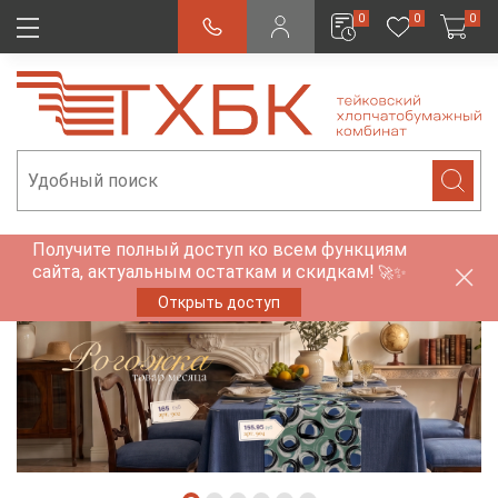
0
0
0
Получите полный доступ ко всем функциям
сайта, актуальным остаткам и скидкам!
🚀✨
Открыть доступ