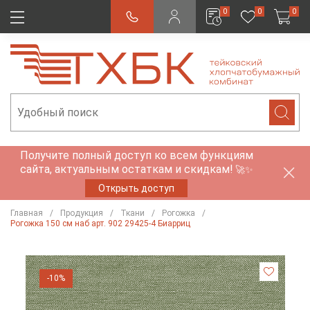
0
0
0
Получите полный доступ ко всем функциям
сайта, актуальным остаткам и скидкам!
🚀✨
Открыть доступ
Главная
Продукция
Ткани
Рогожка
Рогожка 150 см наб арт. 902 29425-4 Биарриц
-10%