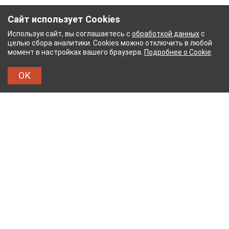
Сайт использует Cookies
Используя сайт, вы соглашаетесь с
обработкой данных
с
целью сбора аналитики. Cookies можно отключить в любой
момент в настройках вашего браузера.
Подробнее о Cookie
.
ОК
НЫЙ КОМБИНАТ
ТЕЙКОВСКИЙ ХЛОПЧАТОБУМ
ТХБК
Тейковский хлопчатобумажный комбинат – современное
текстильное предприятие России полного
производственного цикла, оснащенное новейшим