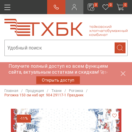
0
0
0
Получите полный доступ ко всем функциям
сайта, актуальным остаткам и скидкам!
🚀✨
Открыть доступ
Главная
Продукция
Ткани
Рогожка
Рогожка 150 см наб арт. 904 29117-1 Праздник
-11%