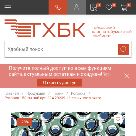
0
0
0
Получите полный доступ ко всем функциям
сайта, актуальным остаткам и скидкам!
🚀✨
Открыть доступ
Главная
Продукция
Ткани
Рогожка
Рогожка 150 см наб арт. 904 29239-1 Черничное мохито
-28%