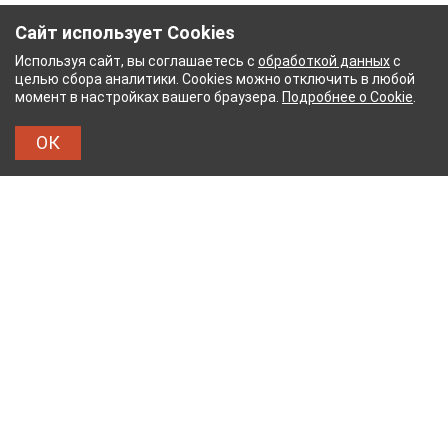
Сайт использует Cookies
Используя сайт, вы соглашаетесь с
обработкой данных
с
целью сбора аналитики. Cookies можно отключить в любой
момент в настройках вашего браузера.
Подробнее о Cookie
.
ОК
БУМАЖНЫЙ КОМБИНАТ
ТЕЙКОВСКИЙ ХЛОПЧА
ТХБК
Тейковский хлопчатобумажный комбинат – современное
текстильное предприятие России полного
производственного цикла, оснащенное новейшим
оборудованием.