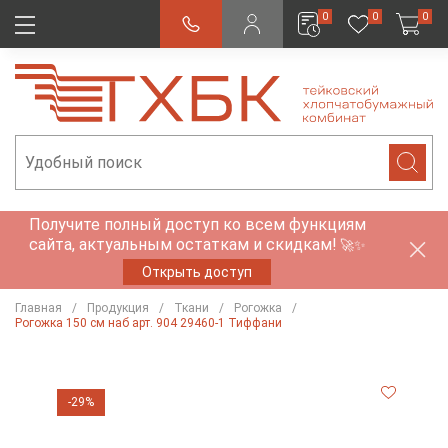
0
0
0
Получите полный доступ ко всем функциям
сайта, актуальным остаткам и скидкам!
🚀✨
Открыть доступ
Главная
Продукция
Ткани
Рогожка
Рогожка 150 см наб арт. 904 29460-1 Тиффани
-29%