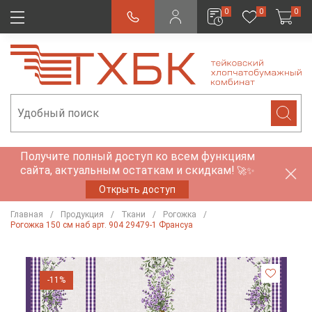
0
0
0
Получите полный доступ ко всем функциям
сайта, актуальным остаткам и скидкам!
🚀✨
Открыть доступ
Главная
Продукция
Ткани
Рогожка
Рогожка 150 см наб арт. 904 29479-1 Франсуа
-11%