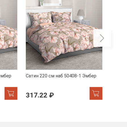
Эмбер
Сатин 220 см наб 50408-1 Эмбер
Сатин 
317.22 ₽
317.