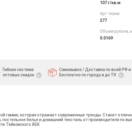
107 г/кв.м
Арт ткани:
277
Объем рулона, м
0.0169
Гибкая система
Самовывоз / Доставка по всей РФ и 
оптовых скидок
Бесплатно по городу и до ТК
вой гамме, которая отражает современные тренды. Станет отли
и, постельное белье и домашний текстиль от производителя по вы
йте Тейковского ХБК