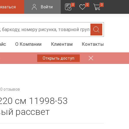
0
0
0
язаться
Войти
айс
О Компании
Клиентам
Контакты
✨
Открыть доступ
0 отзывов
220 см 11998-53
ый рассвет