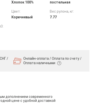
Хлопок 100%
постельная
Цвет:
Вес рулона, кг:
Коричневый
7.77
3:
СНГ /
Онлайн-оплата / Оплата по счету /
Оплата наличными
чным дополнением современного
годной цене с удобной доставкой