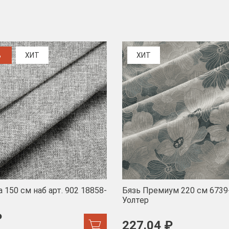
%
ХИТ
ХИТ
 150 см наб арт. 902 18858-
Бязь Премиум 220 см 6739
Уолтер
₽
227.04 ₽