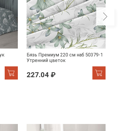
ук
Бязь Премиум 220 см наб 50379-1
Бязь П
Утренний цветок
Эстети
227.04 ₽
227.