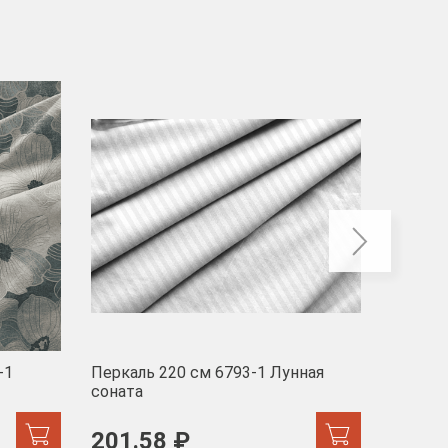
-40
-1
Перкаль 220 см 6793-1 Лунная
Муслин
соната
103 
201.58 ₽