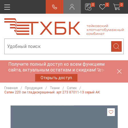
0
0
0
Получите полный доступ ко всем функциям
сайта, актуальным остаткам и скидкам!
🚀✨
Открыть доступ
Главная
Продукция
Ткани
Сатин
Сатин 220 см гладкокрашеный. арт 273 87011-13 серый АК