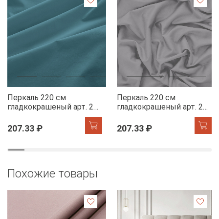
Перкаль 220 см
Перкаль 220 см
гладкокрашеный арт. 239
гладкокрашеный арт. 239
86082-8 ниагара АК
86063-13 серый сплав
АК
207.33 ₽
207.33 ₽
Похожие товары