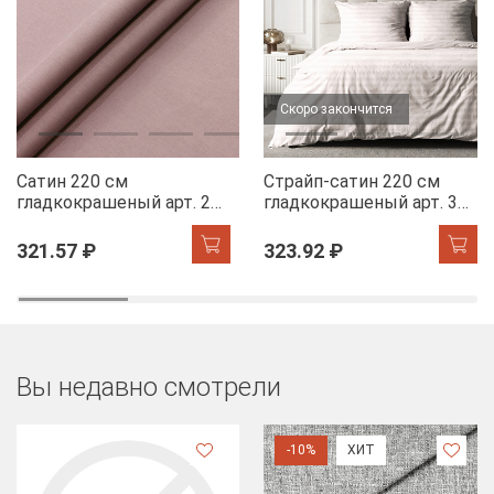
Скоро закончится
Сатин 220 см
Страйп-сатин 220 см
гладкокрашеный арт. 273
гладкокрашеный арт. 305
86043-99 темно-
86080-12 Дымка АК,
сиреневый АК
полоса 2*2
321.57 ₽
323.92 ₽
Вы недавно смотрели
-10%
ХИТ