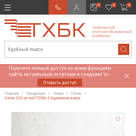
0
0
0
Получите полный доступ ко всем функциям
сайта, актуальным остаткам и скидкам!
🚀✨
Открыть доступ
Главная
Продукция
Ткани
Сатин
Сатин 220 см наб 72086-2 Кружевная вуаль