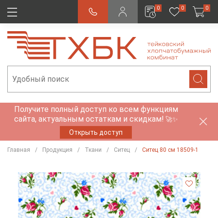
0
0
0
Получите полный доступ ко всем функциям
сайта, актуальным остаткам и скидкам!
🚀✨
Открыть доступ
Главная
Продукция
Ткани
Ситец
Ситец 80 см 18509-1