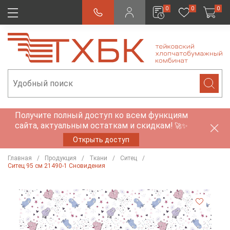
0
0
0
Получите полный доступ ко всем функциям
сайта, актуальным остаткам и скидкам!
🚀✨
Открыть доступ
Главная
Продукция
Ткани
Ситец
Ситец 95 см 21490-1 Сновидения