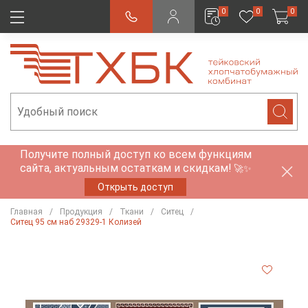
0
0
0
Получите полный доступ ко всем функциям
сайта, актуальным остаткам и скидкам!
🚀✨
Открыть доступ
Главная
Продукция
Ткани
Ситец
Ситец 95 см наб 29329-1 Колизей