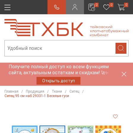
0
0
0
Получите полный доступ ко всем функциям
сайта, актуальным остаткам и скидкам!
🚀✨
Открыть доступ
Главная
Продукция
Ткани
Ситец
Ситец 95 см наб 29331-1 Веселые гуси