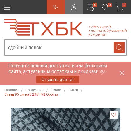
0
0
0
Получите полный доступ ко всем функциям
сайта, актуальным остаткам и скидкам!
🚀✨
Открыть доступ
Главная
Продукция
Ткани
Ситец
Ситец 95 см наб 29514-2 Орбита