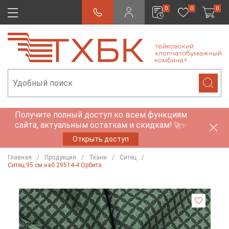
0
0
0
Получите полный доступ ко всем функциям
сайта, актуальным остаткам и скидкам!
🚀✨
Открыть доступ
Главная
Продукция
Ткани
Ситец
Ситец 95 см наб 29514-4 Орбита