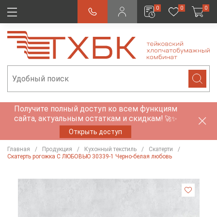
0
0
0
Получите полный доступ ко всем функциям
сайта, актуальным остаткам и скидкам!
🚀✨
Открыть доступ
Главная
Продукция
Кухонный текстиль
Скатерти
Скатерть рогожка С ЛЮБОВЬЮ 30339-1 Черно-белая любовь