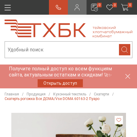
0
0
0
Получите полный доступ ко всем функциям
сайта, актуальным остаткам и скидкам!
🚀✨
Открыть доступ
Главная
Продукция
Кухонный текстиль
Скатерти
Скатерть рогожка Все ДОМА/Vse DOMA 60163-2 Пуаро