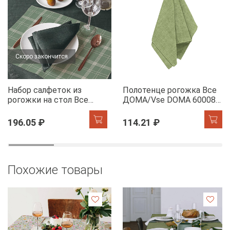
Скоро закончится
Набор салфеток из
Полотенце рогожка Все
рогожки на стол Все
ДОМА/Vse DOMA 60008-
ДОМА/Vse DOMA 60165-
5 Олива
1 Камилла
196.05 ₽
114.21 ₽
Похожие товары