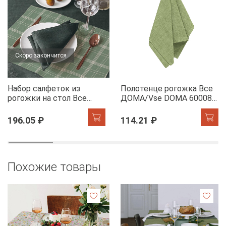
Скоро закончится
Набор салфеток из
Полотенце рогожка Все
рогожки на стол Все
ДОМА/Vse DOMA 60008-
ДОМА/Vse DOMA 60165-
5 Олива
1 Камилла
196.05 ₽
114.21 ₽
Похожие товары