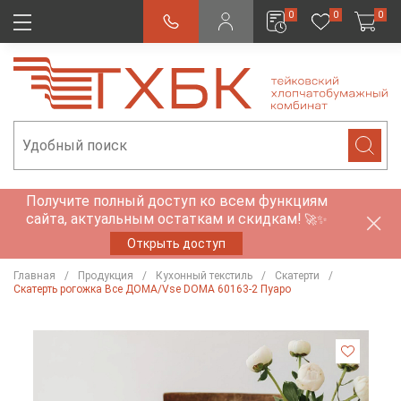
0
0
0
Получите полный доступ ко всем функциям
сайта, актуальным остаткам и скидкам!
🚀✨
Открыть доступ
Главная
Продукция
Кухонный текстиль
Скатерти
Скатерть рогожка Все ДОМА/Vse DOMA 60163-2 Пуаро