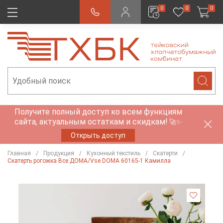
0
0
0
Получите полный доступ ко всем функциям
сайта, актуальным остаткам и скидкам!
🚀✨
Открыть доступ
Главная
Продукция
Кухонный текстиль
Скатерти
Скатерть рогожка Все ДОМА/Vse DOMA 60165-1 Камилла