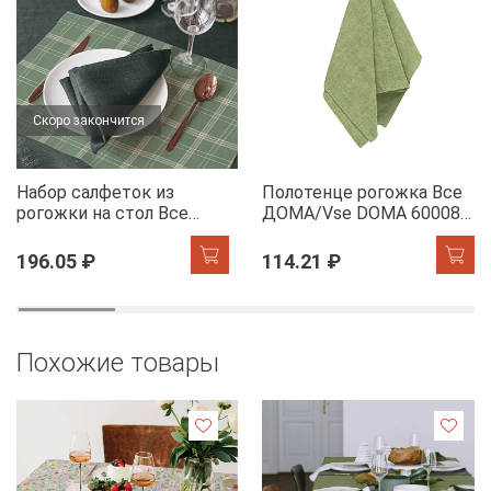
Скоро закончится
Набор салфеток из
Полотенце рогожка Все
рогожки на стол Все
ДОМА/Vse DOMA 60008-
ДОМА/Vse DOMA 60165-
5 Олива
1 Камилла
196.05 ₽
114.21 ₽
Похожие товары