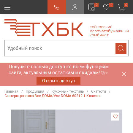
0
0
0
Получите полный доступ ко всем функциям
сайта, актуальным остаткам и скидкам!
🚀✨
Открыть доступ
Главная
Продукция
Кухонный текстиль
Скатерти
Скатерть рогожка Все ДОМА/Vse DOMA 60212-1 Классик