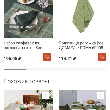
Скоро закончится
Набор салфеток из
Полотенце рогожка Все
рогожки на стол Все
ДОМА/Vse DOMA 60008-
ДОМА/Vse DOMA 60165-
5 Олива
1 Камилла
196.05 ₽
114.21 ₽
Похожие товары