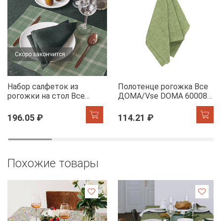
Скоро закончится
Набор салфеток из
Полотенце рогожка Все
рогожки на стол Все
ДОМА/Vse DOMA 60008-
ДОМА/Vse DOMA 60165-
5 Олива
1 Камилла
196.05 ₽
114.21 ₽
Похожие товары