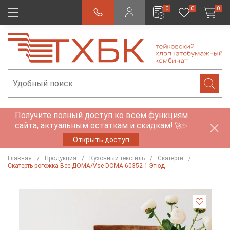
0
0
0
Получите полный доступ ко всем функциям
сайта, актуальным остаткам и скидкам!
🚀✨
Открыть доступ
Главная
Продукция
Кухонный текстиль
Скатерти
Скатерть рогожка Все ДОМА/Vse DOMA 60352-1 Этюд